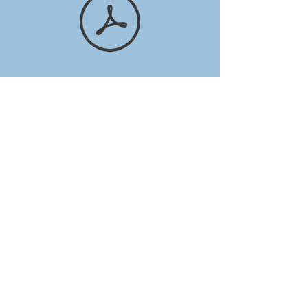
Pour le paiement de 20 euros,
veuillez cliquer sur le bouton ci-
après :
Pour le paiement de 40 euros,
veuillez cliquer sur le bouton ci-
après :