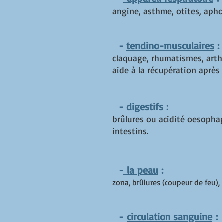
angine, asthme, otites, aphoni
-
tendino-musculaires
:
claquage, rhumatismes, arthro
aide à la récupération après 
-
digestifs
:
brûlures ou acidité oesophag
intestins.
-
la peau
:
zona, brûlures (coupeur de feu),
-
circulation sanguine
: