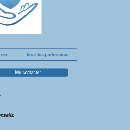
ement
les sites partenaires
Me contacter
.
nseils.