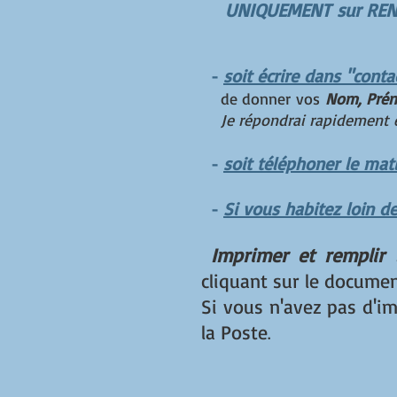
UNIQUEMENT
sur REN
soit écrire dans "conta
-
de donner
vos
Nom, Prén
Je répondrai rapidement e
soit téléphoner le ma
-
Si vous habitez loin d
-
Imprimer et remplir
cliquant sur le docume
Si vous n'avez pas d'im
la Poste
.